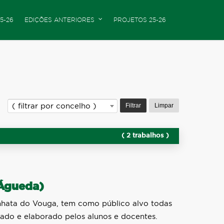
5-26
EDIÇÕES ANTERIORES
PROJETOS 25-26
Filtrar
Limpar
( filtrar por concelho )
( 2 trabalhos )
(Águeda)
inhata do Vouga, tem como público alvo todas
sado e elaborado pelos alunos e docentes.