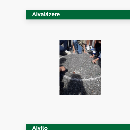
Alvaiázere
Alvito