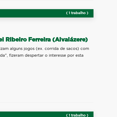
( 1 trabalho )
l Ribeiro Ferreira (Alvaiázere)
zam alguns jogos (ex. corrida de sacos) com
a", fizeram despertar o interesse por esta
( 1 trabalho )