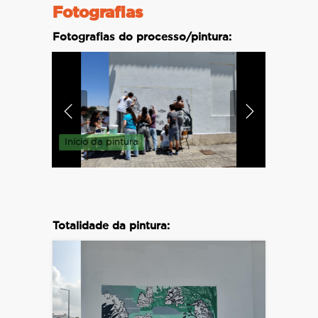
Fotografias
Fotografias do processo/pintura:
Início da pintura
Pintura 
Totalidade da pintura: