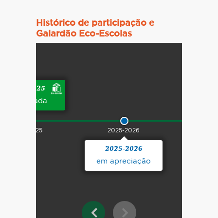
Histórico de participação e
Galardão Eco-Escolas
2024-2025
galardoada
2024-2025
2025-2026
2025-2026
em apreciação
Distribuição