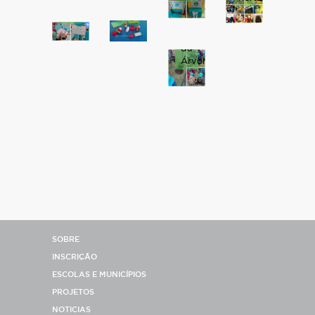
de
goma
no
Março
eva
Dia
Mundial
da
Árvore
SOBRE
INSCRIÇÃO
ESCOLAS E MUNICÍPIOS
PROJETOS
NOTICIAS