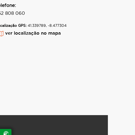
elefone:
52 808 060
calização GPS:
41.339789, -8.477304
ver localização no mapa