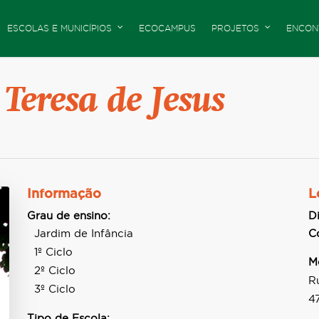
ESCOLAS E MUNICÍPIOS
ECOCAMPUS
PROJETOS
ENCON
Teresa de Jesus
Informação
L
Grau de ensino:
Di
Jardim de Infância
C
1º Ciclo
M
2º Ciclo
R
3º Ciclo
4
Tipo de Escola: