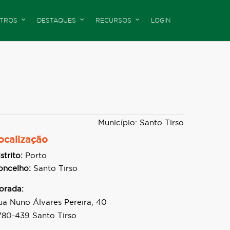
TROS
DESTAQUES
RECURSOS
LOGIN
Município: Santo Tirso
ocalização
strito:
Porto
oncelho:
Santo Tirso
orada:
ua Nuno Álvares Pereira, 40
780-439 Santo Tirso