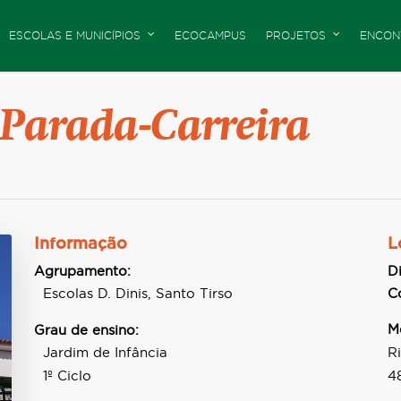
ESCOLAS E MUNICÍPIOS
ECOCAMPUS
PROJETOS
ENCON
 Parada-Carreira
Informação
L
Agrupamento:
Di
Escolas D. Dinis, Santo Tirso
C
M
Grau de ensino:
Jardim de Infância
R
1º Ciclo
4