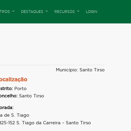
TROS
DESTAQUES
RECURSOS
LOGIN
Município: Santo Tirso
ocalização
strito:
Porto
oncelho:
Santo Tirso
orada:
ia de S. Tiago
825-152 S. Tiago da Carreira – Santo Tirso