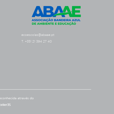
ecoescolas@abaae.pt
T. +351 21 394 27 40
econhecida através do
telier35