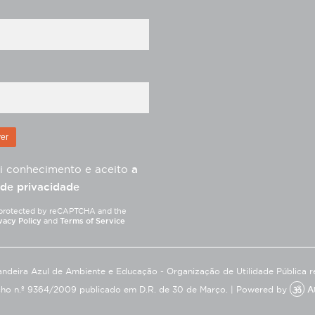
i conhecimento e aceito
a
 de privacidade
is protected by reCAPTCHA and the
vacy Policy
and
Terms of Service
ndeira Azul de Ambiente e Educação - Organização de Utilidade Pública r
ho n.º 9364/2009 publicado em D.R. de 30 de Março. |
Powered by
A