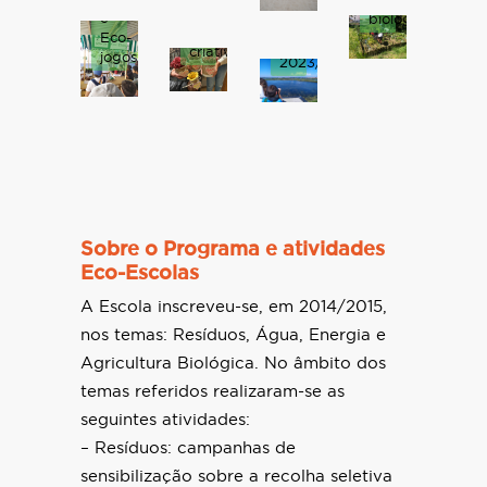
agrícolas
de
ambiental
e
biológicas.
Interpretação
e
Eco-
Ambiental
criativa.
jogos.
2023/2024
Sobre o Programa e atividades
Eco-Escolas
A Escola inscreveu-se, em 2014/2015,
nos temas: Resíduos, Água, Energia e
Agricultura Biológica. No âmbito dos
temas referidos realizaram-se as
seguintes atividades:
– Resíduos: campanhas de
sensibilização sobre a recolha seletiva