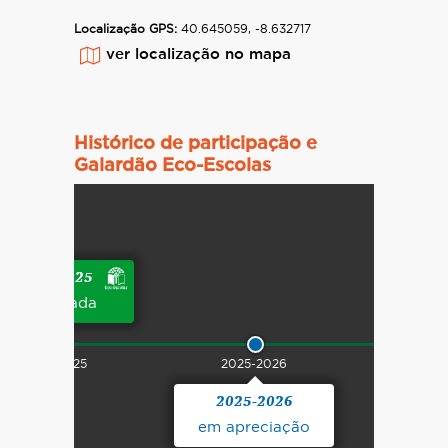
Localização GPS:
40.645059, -8.632717
ver localização no mapa
Histórico de participação e
Galardão Eco-Escolas
Equipa
Eco-
Escolas
2023/2024
em
-
2024-2025
atividade
No
galardoada
de
âmbito
campo
do
no
Clube
âmbito
2024-2025
2025-2026
de
do
Ciência
Projeto
2025-2026
Viva
COASTWATCH,
da
em apreciação
em
Dia
EB