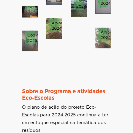
o
Escolas
Árvore
azevinho
2024/2025.
seu
2024/2025.
2024/2025).
(Dia
identificador
Mundial
(Dia
da
Mundial
Árvore
Poster
da
2024/2025).
Eco-
Árvore
Código
2024/2025).
2025.2026
Sobre o Programa e atividades
Eco-Escolas
O plano de ação do projeto Eco-
Escolas para 2024.2025 continua a ter
um enfoque especial na temática dos
resíduos.