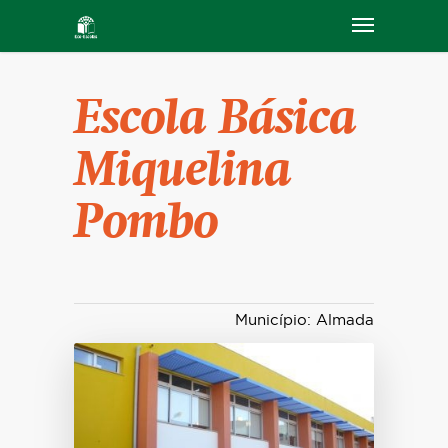
Escola Básica
Miquelina
Pombo
Município: Almada