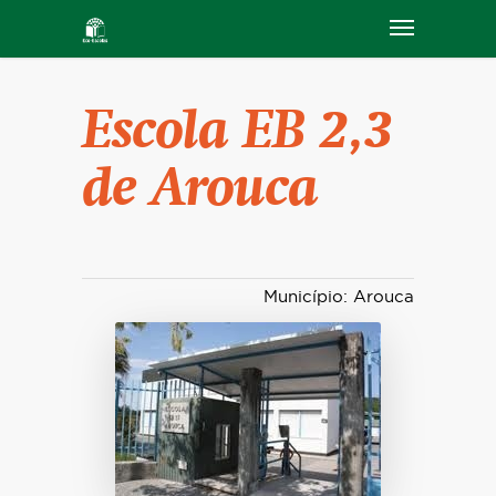
Escola EB 2,3
de Arouca
Município: Arouca