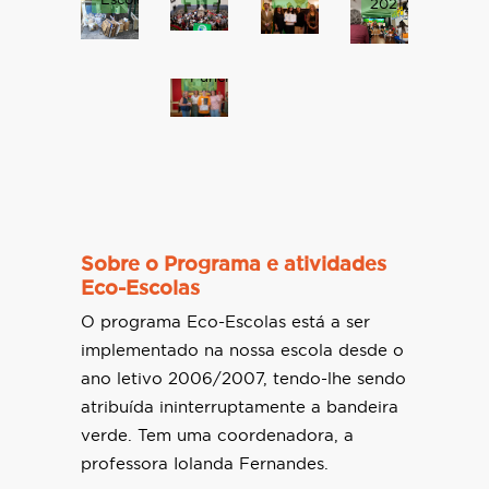
Escola.
2021/22.
Câmara
Municipal
do
Funchal
Sobre o Programa e atividades
Eco-Escolas
O programa Eco-Escolas está a ser
implementado na nossa escola desde o
ano letivo 2006/2007, tendo-lhe sendo
atribuída ininterruptamente a bandeira
verde. Tem uma coordenadora, a
professora Iolanda Fernandes.