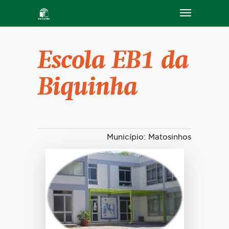
Escola EB1 da
Biquinha
Município: Matosinhos