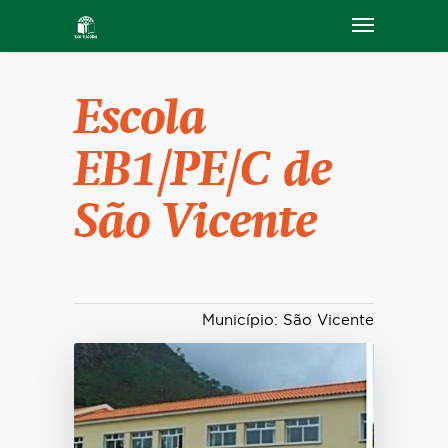
Escola
EB1/PE/C de
São Vicente
Município: São Vicente