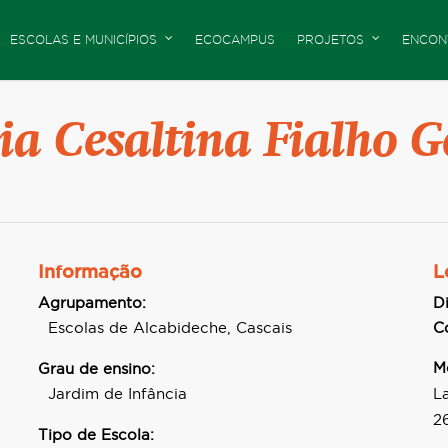
ESCOLAS E MUNICÍPIOS
ECOCAMPUS
PROJETOS
ENCON
ia Cesaltina Fialho 
Informação
L
Agrupamento:
Di
Escolas de Alcabideche, Cascais
C
M
Grau de ensino:
Jardim de Infância
L
2
Tipo de Escola: