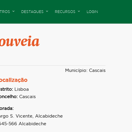
TROS
DESTAQUES
RECURSOS
LOGIN
Gouveia
Município: Cascais
ocalização
strito:
Lisboa
oncelho:
Cascais
orada:
argo S. Vicente, Alcabideche
645-566 Alcabideche