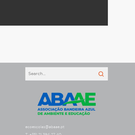
ecoescolas@abaae.pt
T. +351 21 394 27 40