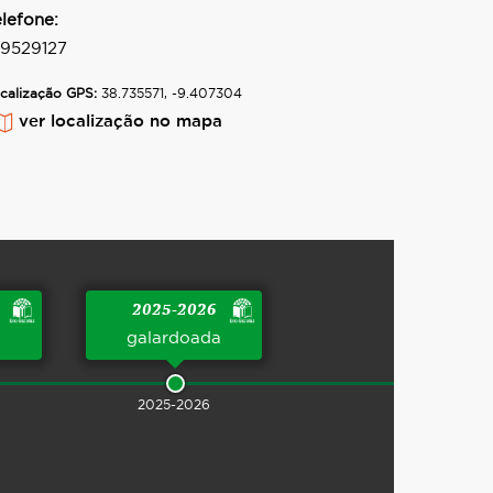
elefone:
19529127
calização GPS:
38.735571, -9.407304
ver localização no mapa
2025-2026
a
galardoada
2025-2026