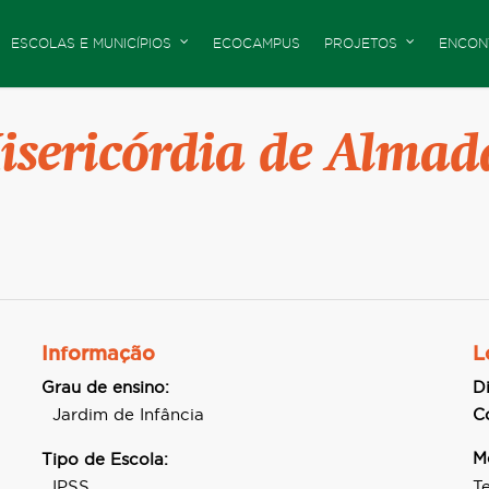
ESCOLAS E MUNICÍPIOS
ECOCAMPUS
PROJETOS
ENCON
isericórdia de Almad
Informação
L
Grau de ensino:
Di
Jardim de Infância
C
M
Tipo de Escola:
IPSS
T