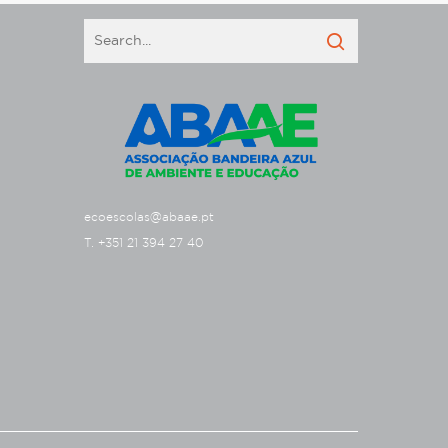
ecoescolas@abaae.pt
T. +351 21 394 27 40