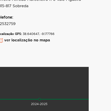
815-817 Sobreda
elefone:
12532759
calização GPS:
38.640647, -9.177766
ver localização no mapa
2024-2025