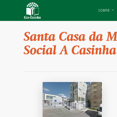
SOBRE
Santa Casa da M
Social A Casinha