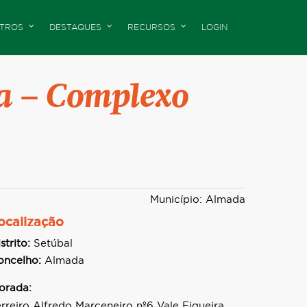
TROS
DESTAQUES
RECURSOS
LOGIN
a – Complexo
Município: Almada
ocalização
strito:
Setúbal
oncelho:
Almada
orada:
erreiro Alfredo Marceneiro nº6 Vale Figueira