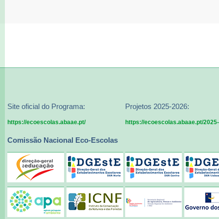
Site oficial do Programa:
Projetos 2025-2026:
https://ecoescolas.abaae.pt/
https://ecoescolas.abaae.pt/2025
Comissão Nacional Eco-Escolas