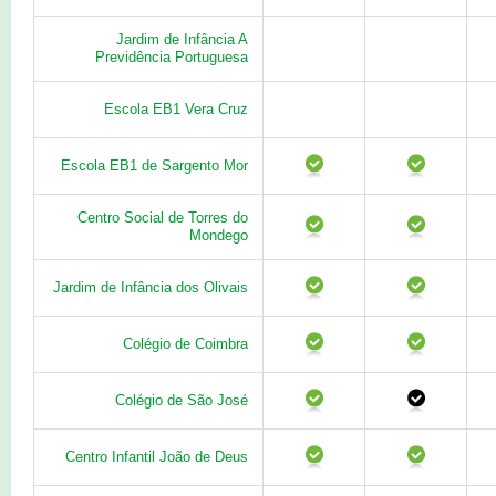
Jardim de Infância A
Previdência Portuguesa
Escola EB1 Vera Cruz
Escola EB1 de Sargento Mor
Centro Social de Torres do
Mondego
Jardim de Infância dos Olivais
Colégio de Coimbra
Colégio de São José
Centro Infantil João de Deus