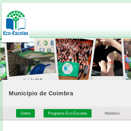
Município de Coimbra
Sobre
Programa Eco-Escolas
Histórico