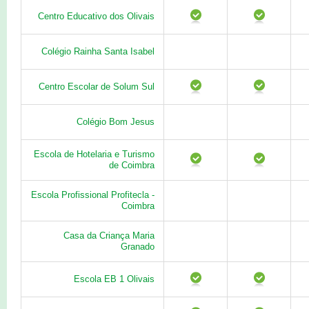
Centro Educativo dos Olivais
Colégio Rainha Santa Isabel
Centro Escolar de Solum Sul
Colégio Bom Jesus
Escola de Hotelaria e Turismo
de Coimbra
Escola Profissional Profitecla -
Coimbra
Casa da Criança Maria
Granado
Escola EB 1 Olivais