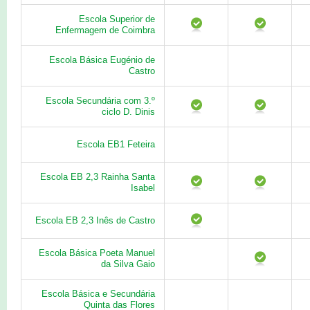
Escola Superior de
Enfermagem de Coimbra
Escola Básica Eugénio de
Castro
Escola Secundária com 3.º
ciclo D. Dinis
Escola EB1 Feteira
Escola EB 2,3 Rainha Santa
Isabel
Escola EB 2,3 Inês de Castro
Escola Básica Poeta Manuel
da Silva Gaio
Escola Básica e Secundária
Quinta das Flores