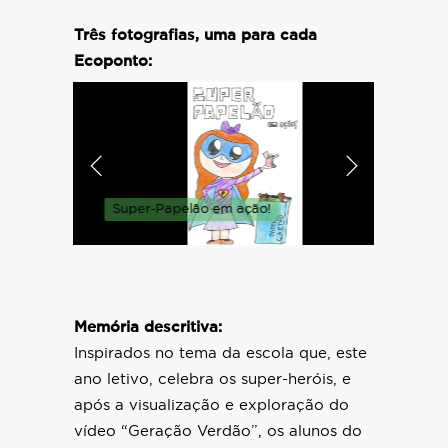
Três fotografias, uma para cada
Ecoponto:
Super-Papelão em ação!
Super-V
Memória descritiva:
Inspirados no tema da escola que, este
ano letivo, celebra os super-heróis, e
após a visualização e exploração do
vídeo “Geração Verdão”, os alunos do