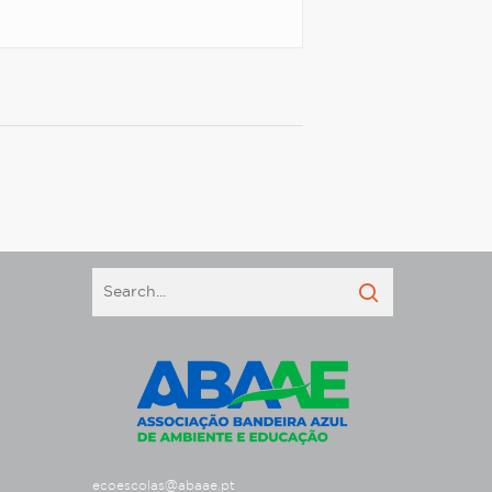
ecoescolas@abaae.pt