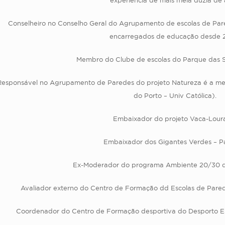
experiência de mais meia dúzia de 
Conselheiro no Conselho Geral do Agrupamento de escolas de Par
encarregados de educação desde 
Membro do Clube de escolas do Parque das S
Responsável no Agrupamento de Paredes do projeto Natureza é a mel
do Porto – Univ Católica).
Embaixador do projeto Vaca-Loura
Embaixador dos Gigantes Verdes – P
Ex-Moderador do programa Ambiente 20/30 
Avaliador externo do Centro de Formação dd Escolas de Parede
Coordenador do Centro de Formação desportiva do Desporto Esc