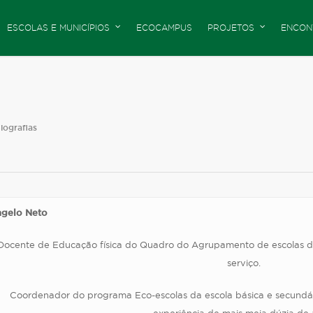
ESCOLAS E MUNICÍPIOS
ECOCAMPUS
PROJETOS
ENCON
iografias
gelo Neto
Docente de Educação física do Quadro do Agrupamento de escolas d
serviço.
Coordenador do programa Eco-escolas da escola básica e
secundár