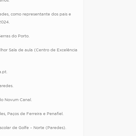
anos.
edes, como representante dos pais e
2024.
erras do Porto.
hor Sala de aula (Centro de Excelência
.pt.
aredes.
do Novum Canal.
s, Paços de Ferreira e Penafiel.
olar de Golfe – Norte (Paredes).