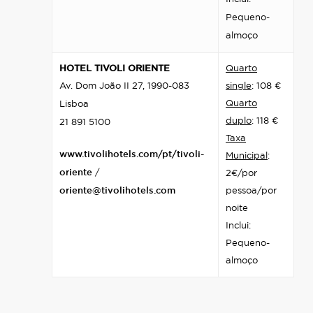
Pequeno-
almoço
HOTEL TIVOLI ORIENTE
Quarto
Av. Dom João II 27, 1990-083
single
: 108 €
Quarto
Lisboa
duplo
: 118 €
21 891 5100
Taxa
www.tivolihotels.com/pt/tivoli-
Municipal
:
oriente
/
2€/por
oriente@tivolihotels.com
pessoa/por
noite
Inclui:
Pequeno-
almoço