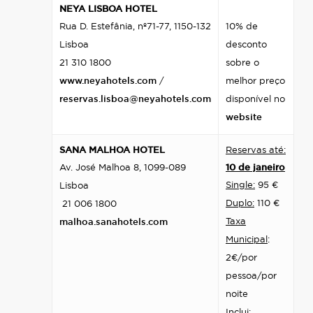
NEYA LISBOA HOTEL
Rua D. Estefânia, nº71-77, 1150-132
1
0% de
Lisboa
desconto
21 310 1800
sobre o
www.neyahotels.com
/
melhor preço
reservas.lisboa@neyahotels.com
disponível no
website
SANA MALHOA HOTEL
Reservas até:
Av. José Malhoa 8, 1099-089
10 de janeiro
Single:
95 €
Lisboa
Duplo:
110 €
21 006 1800
Taxa
malhoa.sanahotels.com
Municipal
:
2€/por
pessoa/por
noite
Inclui: