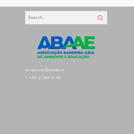
ecoescolas@abaae.pt
T. +351 21 394 27 40