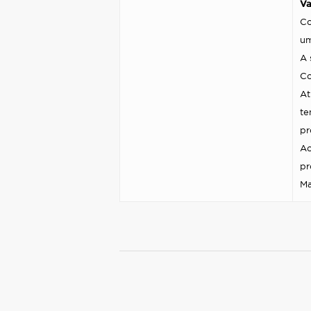
Va
Co
um
A 
Co
At
te
pr
Ao
pr
Ma