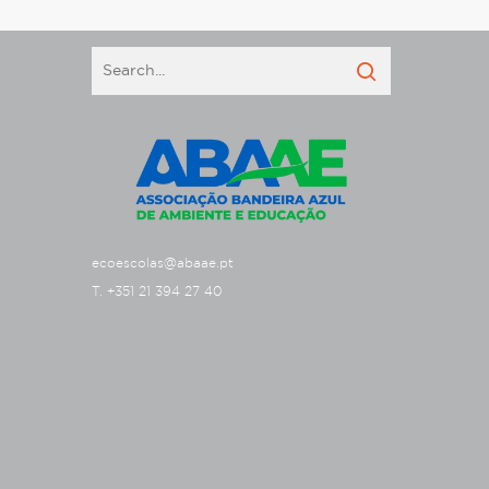
ecoescolas@abaae.pt
T. +351 21 394 27 40