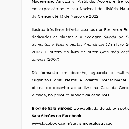
Madeirense, Amazónia, Arrábida, Açores, entre ou
em exposição no Museu Nacional de História Natu
da Ciência até 13 de Março de 2022.
Ilustrou três livros infantis escritos por Fernanda Bo
dedicados às plantas e à ecologia:
Salada de Fl
Sementes à Solta
e
Hortas Aromáticas
(Dinalivro, 2
2013). É autora do livro de autor
Uma mão chei
amoras
(2007).
Dá formação em desenho, aguarela e multimé
Organizou dois retiros e orienta mensalmente
oficina de desenho ao ar livre na Casa da Cer
Almada, no primeiro sábado de cada mês.
Blog de Sara Simões:
www.velhadaldeia.blogspot.
Sara Simões no Facebook:
www.facebook.com/sara.simoes.ilustracao