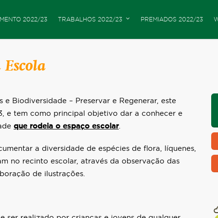
MENTO 2022/23
TRABALHOS 2022/23
PREMIADOS 2022/23
W
 Escola
 e Biodiversidade – Preservar e Regenerar, este
3, e tem como principal objetivo dar a conhecer e
dade
que rodeia o espaço escolar
.
umentar a diversidade de espécies de flora, líquenes,
am no recinto escolar, através da observação das
boração de ilustrações.
e ser realizado por crianças e jovens de qualquer