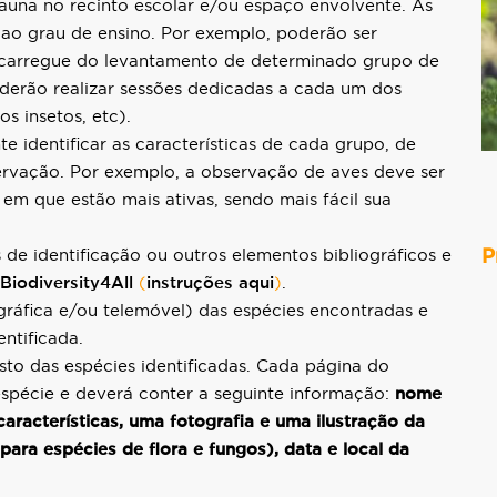
fauna no recinto escolar e/ou espaço envolvente. As
 ao grau de ensino. Por exemplo, poderão ser
encarregue do levantamento de determinado grupo de
poderão realizar sessões dedicadas a cada um dos
os insetos, etc).
te identificar as características de cada grupo, de
vação. Por exemplo, a observação de aves deve ser
ra em que estão mais ativas, sendo mais fácil sua
s de identificação ou outros elementos bibliográficos e
P
Biodiversity4All
(
instruções aqui
)
.
gráfica e/ou telemóvel) das espécies encontradas e
ntificada.
o das espécies identificadas. Cada página do
spécie e deverá conter a seguinte informação:
nome
 características, uma fotografia e uma ilustração da
para espécies de flora e fungos), data e local da