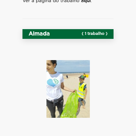
Ver a página do trabalho
aqui
.
Almada
( 1 trabalho )