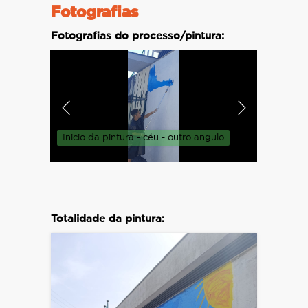
Fotografias
Fotografias do processo/pintura:
Inicio da pintura - céu - outro angulo
pintand
Totalidade da pintura: