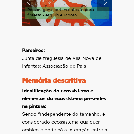
Personagens pertencentes à nossa
Personag
floresta - esquilo e raposa
floresta
Parceiros:
Junta de freguesia de Vila Nova de
Infantas; Associação de Pais
Memória descritiva
Identificação do ecossistema e
elementos do ecossistema presentes
na pintura:
Sendo “independente do tamanho, é
considerado ecossistema qualquer
ambiente onde há a interação entre o