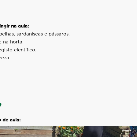
ngir na aula:
abelhas, sardaniscas e pássaros.
 na horta.
isto científico.
reza.
f
 de aula: