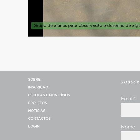
Grupo de alunos para observação e desenho de algu
SOBRE
SUBSCR
INSCRIÇÃO
ESCOLAS E MUNICÍPIOS
Email*
PROJETOS
NOTICIAS
CONTACTOS
LOGIN
Nome