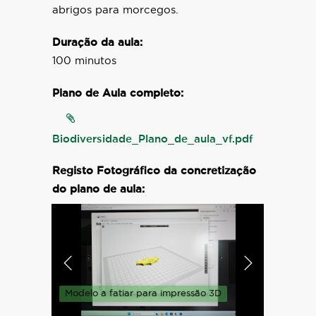
abrigos para morcegos.
Duração da aula:
100 minutos
Plano de Aula completo:
Biodiversidade_Plano_de_aula_vf.pdf
Registo Fotográfico da concretização
do plano de aula:
 - 01
Modelo a fatiar para impressão 3D
Modelo 