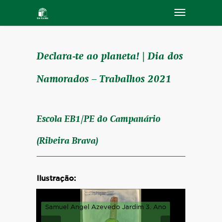
Declara-te ao planeta! | Dia dos
Namorados – Trabalhos 2021
Escola EB1/PE do Campanário
(Ribeira Brava)
Ilustração:
Samuel Angel Azevedo Jardim 3. Ano
Joana Is