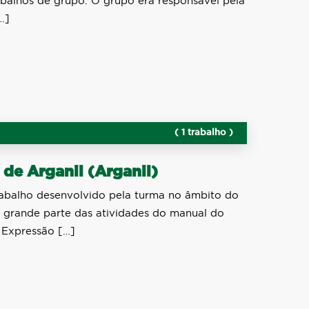
abalhos de grupo. O grupo era responsável pela
…]
( 1 trabalho )
 de Arganil (Arganil)
rabalho desenvolvido pela turma no âmbito do
 grande parte das atividades do manual do
e Expressão […]