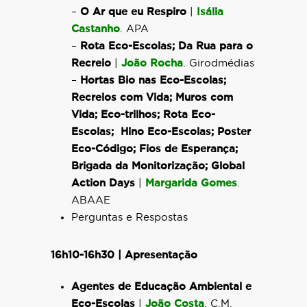
–
O Ar que eu Respiro
|
Isália
Castanho
. APA
–
Rota Eco-Escolas; Da Rua para o
Recreio
|
João Rocha
. Girodmédias
–
Hortas Bio nas Eco-Escolas;
Recreios com Vida; Muros com
Vida; Eco-trilhos; Rota Eco-
Escolas; Hino Eco-Escolas; Poster
Eco-Código; Fios de Esperança;
Brigada da Monitorização; Global
Action Days
|
Margarida Gomes
.
ABAAE
Perguntas e Respostas
16h10-16h30 | Apresentação
Agentes de Educação Ambiental e
Eco-Escolas
|
João Costa
. C.M.